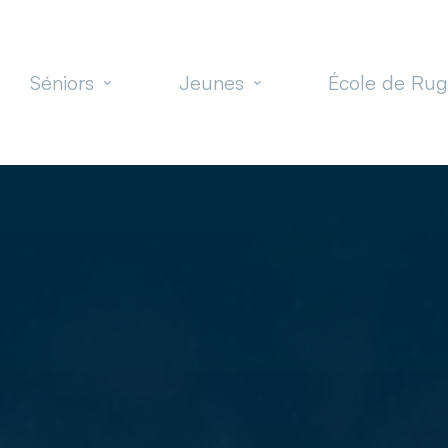
Séniors
Jeunes
École de Ru