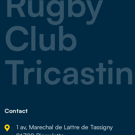
Rugby
Club
Tricastin
Contact
1 av, Marechal de Lattre de Tassigny