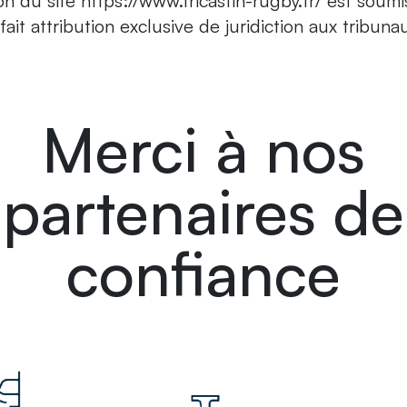
tion du site https://www.tricastin-rugby.fr/ est soum
t fait attribution exclusive de juridiction aux trib
Merci à nos
partenaires de
confiance