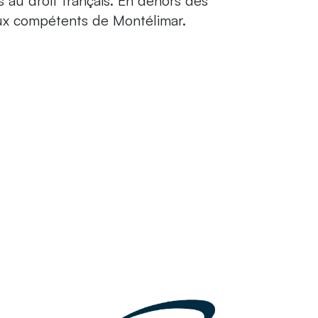
is au droit français. En dehors des
unaux compétents de Montélimar.