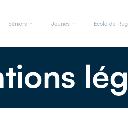
Séniors
Jeunes
École de Ru
tions lég